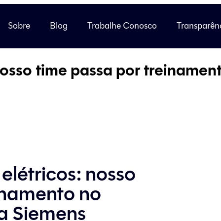
Sobre
Blog
Trabalhe Conosco
Transparên
 nosso time passa por treinamen
 elétricos: nosso
inamento no
da Siemens